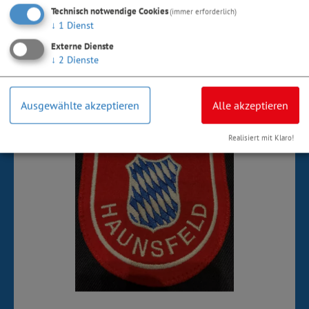
Technisch notwendige Cookies
(immer erforderlich)
Freiwillige Feuerwehr Ensfeld
↓
1
Dienst
Externe Dienste
↓
2
Dienste
Ausgewählte akzeptieren
Alle akzeptieren
Realisiert mit Klaro!