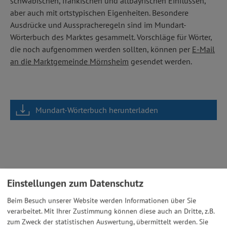
schwäbischen, fränkischen und altbayrischen Einflüssen,
aber auch mit ortstypischen Eigenheiten. Besondere
Ausdrücke und Ausspracheregeln sind im Mundart-
Wörterbuch des Marktes gesammelt. Vorschläge für Wörter,
die noch aufgenommen werden sollten, können per
E-Mail
an die Marktgemeinde Mörnsheim
gesendet werden.
Mundart-Wörterbuch herunterladen
Einstellungen zum Datenschutz
Beim Besuch unserer Website werden Informationen über Sie
verarbeitet. Mit Ihrer Zustimmung können diese auch an Dritte, z.B.
zum Zweck der statistischen Auswertung, übermittelt werden. Sie