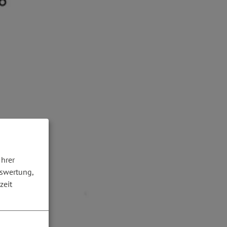
Ihrer
uswertung,
zeit