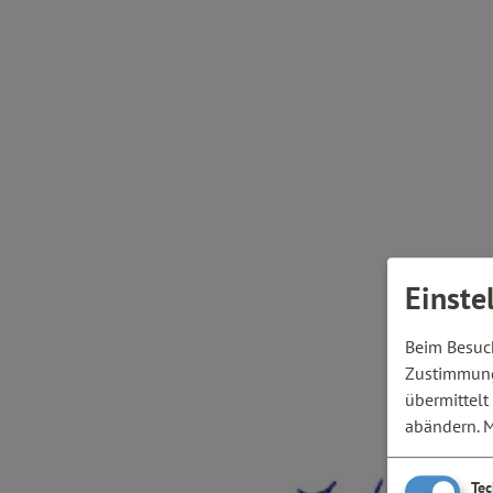
Einste
Beim Besuch
Zustimmung 
übermittelt
abändern.
M
Te