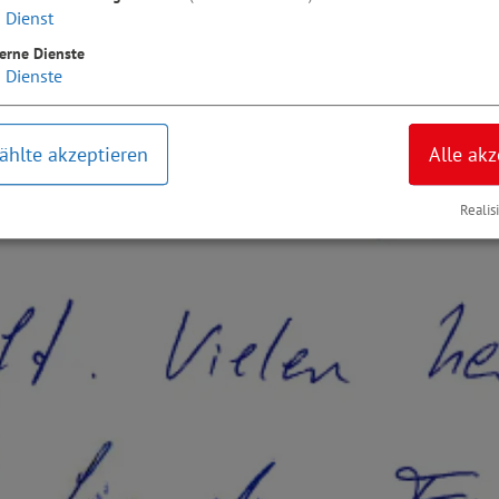
1
Dienst
erne Dienste
2
Dienste
hlte akzeptieren
Alle akz
Realis