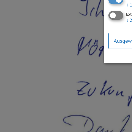
↓
Ext
↓
Ausgewä