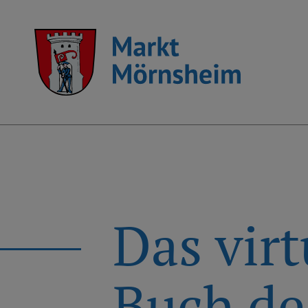
Das vir
Buch de