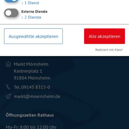
↓
1
Dienst
Externe Dienste
↓
2
Dienste
Ausgewählte akzeptieren
Alle akzeptieren
Realisiert mit Klaro!
Kontakt
Markt Mörnsheim
Kastnerplatz 1
91804 Mörnsheim
Tel. 09145 8315-0
markt­@moernsheim.de
Öffnungszeiten Rathaus
Mo-Fr: 8:00 bis 12:00 Uhr