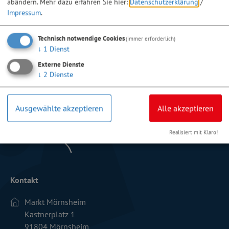
abändern.
Mehr dazu erfahren Sie hier:
Datenschutzerklärung
/
Impressum
.
Technisch notwendige Cookies
(immer erforderlich)
↓
1
Dienst
Externe Dienste
↓
2
Dienste
Ausgewählte akzeptieren
Alle akzeptieren
Realisiert mit Klaro!
Kontakt
Markt Mörnsheim
Kastnerplatz 1
91804 Mörnsheim